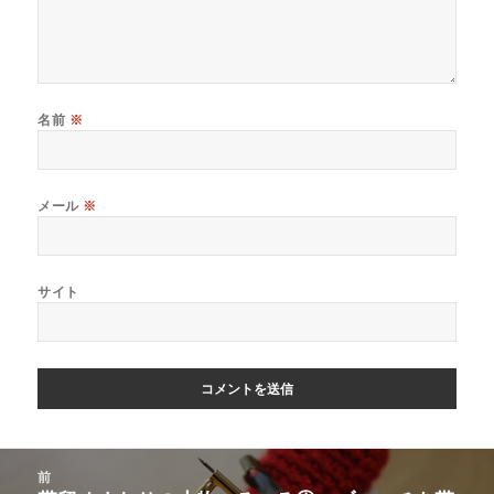
名前
※
メール
※
サイト
投
前
稿