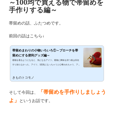
～100均で買える物で帯留めを
手作りする編～
帯留めの話、ふたつめです。
前回の話はこちら↓
帯留めまわりの小物いろいろ①～ブローチを帯
留めにする便利グッズ編～
着物を着るようになると、気になるアイツ。着物に興味を持つ前は存在
すら知らなかった、アイツ。1回気になっちゃうと心奪われちゃう、アイ
ツ。そんなアイツといえば…帯留でしょう！ちょこーん。小さいのだけ
ど、帯の真ん中でキラリと光る存在感。 着物と帯に合わせて。 季節に合
きものトコモノ
わせて。 着ていく場所に合わせて。おしゃれな人は帯留めを上手に使っ
て、テーマを持たせたコーディネートを楽しんでいますよね。 ↑帯留めの
裏側はこんな風になっていて、ここに三分紐を通して使います。 ↑こんな
「
帯留めを手作りしましょう
そして今回は、
感じで。帯締めじゃ太すぎて...
よ」
というお話です。