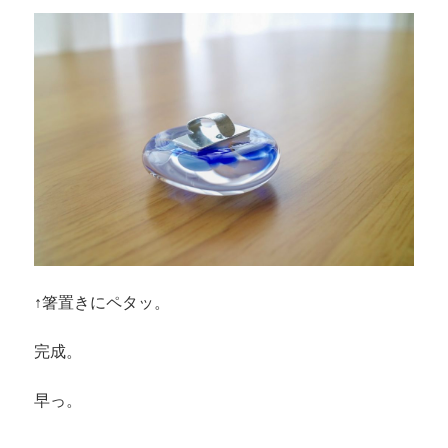
↑箸置きにペタッ。
完成。
早っ。