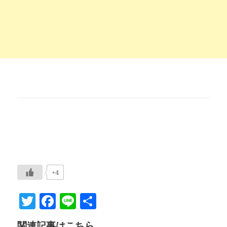
+4
T
F
Li
共
w
a
n
有
関連記事はこちら