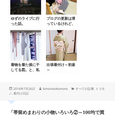
ゆずのライブに行
ブログの更新は滞
った話。
っているけれど、
着付け教室は継続
して開いておりま
す。
着物を着た後に干
出張着付け～初釜
してる図。と、私
～
の使っている着付
け小物の紹介。
投
作
カ
2016年7月26日
kimonotokomono
すべての記事
,
トコモ
稿
成
テ
ノ
,
着付け日記
日:
者
ゴ
リ
ー
「帯留めまわりの小物いろいろ②～100均で買