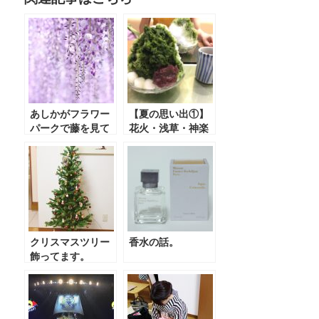
itt
c
e
er
e
b
o
o
あしかがフラワー
【夏の思い出①】
k
パークで藤を見て
花火・浅草・神楽
きました。
坂。
クリスマスツリー
香水の話。
飾ってます。