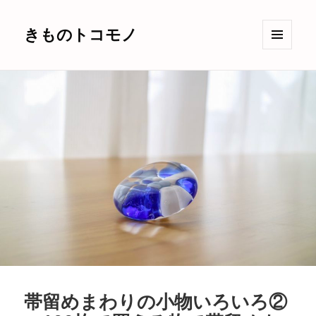
きものトコモノ
メニュ
ーとウ
ィジェ
ット
帯留めまわりの小物いろいろ②