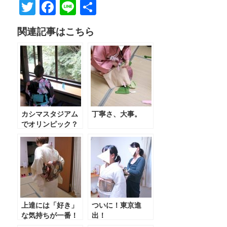
T
F
Li
共
w
a
n
有
関連記事はこちら
itt
c
e
er
e
b
o
o
カシマスタジアム
丁寧さ、大事。
k
でオリンピック？
上達には「好き」
ついに！東京進
な気持ちが一番！
出！