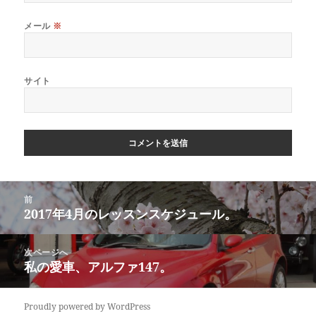
メール
※
サイト
投
前
稿
2017年4月のレッスンスケジュール。
前
ナ
の
ビ
投
次ページへ
ゲ
稿:
私の愛車、アルファ147。
次
ー
の
シ
投
ョ
Proudly powered by WordPress