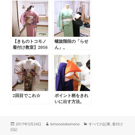
【きものトコモノ
螺旋階段の「らせ
着付け教室】2016
ん」。
年11月11日(金)
2回目でこれ☆
ポイント柄をきれ
いに出す方法。
投
作
カ
2017年3月24日
kimonotokomono
すべての記事
,
着付け
稿
成
テ
日記
日:
者
ゴ