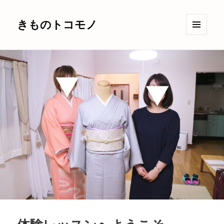
きものトコモノ
メニュ
ーとウ
ィジェ
ット