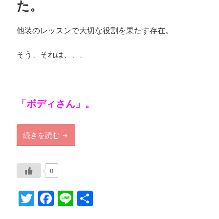
た。
他装のレッスンで大切な役割を果たす存在。
そう、それは、、、
「ボディさん」。
ボディさん、新たに加わりました。
続きを読む
0
T
F
Li
共
w
a
n
有