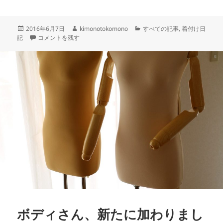
w
a
n
有
itt
c
e
投
作
カ
2016年6月7日
kimonotokomono
すべての記事
,
着付け日
er
e
稿
【帯マウス】を結んでみました。 に
成
テ
記
コメントを残す
b
日:
者
ゴ
リ
o
ー
o
k
ボディさん、新たに加わりまし