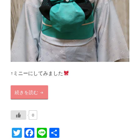
↑ミニーにしてみました
【帯マウス】を結んでみました。
続きを読む
0
T
F
Li
共